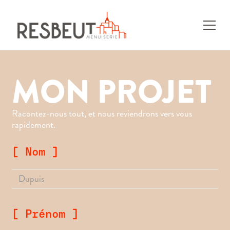
MON PROJET
Racontez-nous tout, et nous reviendrons vers vous
rapidement.
[ Nom ]
[ Prénom ]