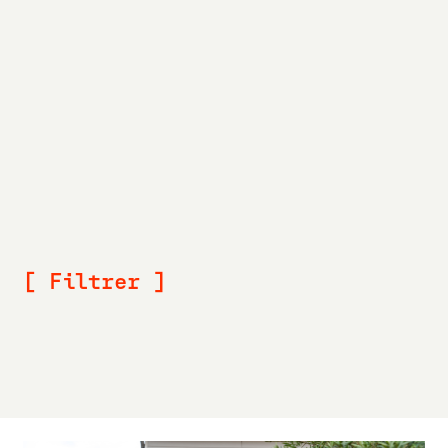
[ Maisons bois / Ossatures bois / Charpentes /
Bardages / Terrasses ]
Depuis plusieurs décennies, la Menuiserie Resbeut
travaille le bois et l’utilise pour la réalisation de
différentes parties de votre maison. Ainsi, son bureau
d’étude est à même de dessiner le squelette de votre
habitat en tant qu’élément central, de dimensionner et
fabriquer l’ensemble des éléments de votre structure bois
(charpente, murs, planchers,...).
[ Filtrer ]
Bardages et terrasses
Charpentes et ossatures