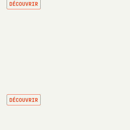
DÉCOUVRIR
MENUISERIE
EXTÉRIEURE
DÉCOUVRIR
ISOLATION ET
PLÂTRERIE