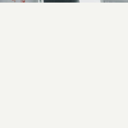
ISOLATION ET
PLÂTRERIE
[ Isolation intérieure / Cloisons sèches /
Plafonds ]
■ 2 TYPES D’ISOLATION POUR
UNE RÉFLEXION A MENER À VOS CÔTÉS
Ces deux types d’isolation comportent chacune
avantages et inconvénients, même si les deux vous
apportent plus de confort thermique, moins de dépenses
d’énergie et une réduction phonique. Nous sommes à
votre disposition pour étudier les meilleures solutions à
vous apporter.
UN TRAVAIL DES SURFACES
Nous intervenons aussi sur la création, la finition et la